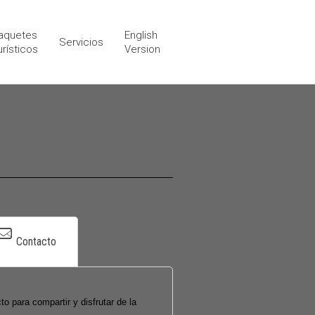
aquetes
English
Servicios
urísticos
Version
Contacto
to para compartir y disfrutar de la