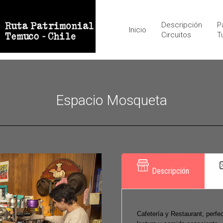
Descripción
P
Inicio
Circuitos
T
Espacio Mosqueta
Descripción
Cafetería y Restaurant, perfec